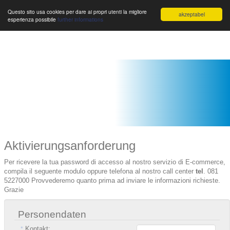
Toggle
EUROVEICOLI SPA
Toggle
Toggle
Questo sito usa cookies per dare ai propri utenti la migliore
akzeptabel
esperienza possibile
further informations
navigation
navigation
navigat
Aktivierungsanforderung
Per ricevere la tua password di accesso al nostro servizio di E-commerce,
compila il seguente modulo oppure telefona al nostro call center
tel
. 081
5227000 Provvederemo quanto prima ad inviare le informazioni richieste.
Grazie
Personendaten
Kontakt:
*